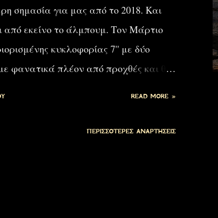
ρη σημασία για μας από το 2018. Και
ι από εκείνο το άλμπουμ. Τον Μάρτιο
ορισμένης κυκλοφορίας 7'' με δύο
ύμε φανατικά πλέον από προχθές και θα
ερχόμενο άλμπουμ τους. Κινείται στο
ΟΥ
READ MORE »
νωστή, συγκρατημένη οργή αλλά και
εικτικό του κλίματος και το σχήμα
ΠΕΡΙΣΣΌΤΕΡΕΣ ΑΝΑΡΤΉΣΕΙΣ
or the videoclip of ‘ Surface ’, the theme
d circling world was used by combining images
hite light alongside flashing sceneries of
e formations and rough structured landscapes.