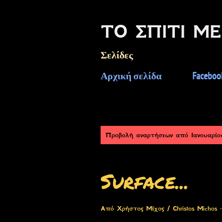
ΤΟ ΣΠΊΤΙ Μ
Σελίδες
Αρχική σελίδα
Faceboo
Α
Προβολή αναρτήσεων από Ιανουαρίο
ν
α
Surface...
ρ
τ
Από
Χρήστος Μίχος / Christos Michos
ή